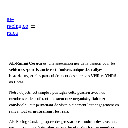
ae-
racing.co
rsica
AE-Racing Corsica
est une association née de la passion pour les
véhicules sportifs anciens
et l’univers unique des
rallyes
historiques
, et plus particulièrement des épreuves
VHR et VHRS
en Corse.
Notre objectif est simple :
partager cette passion
avec nos
membres en leur offrant une
structure organisée, fiable et
conviviale
, leur permettant de vivre pleinement leur engagement en
rallye, tout en
mutualisant les frais
.
AE-Racing Corsica propose des
prestations modulables
, avec une
participation aux frais
adaptée aux besoins de chaque membre
.